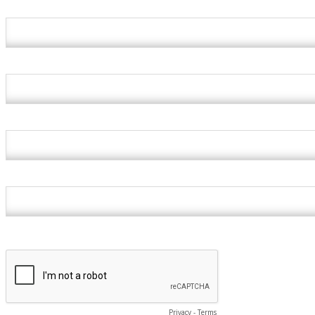
Geschäftliche E-Mail *
Vorname *
Nachname *
Unternehmen *
Sie dürfen mir E-Mails senden
*
Privacy
-
Terms