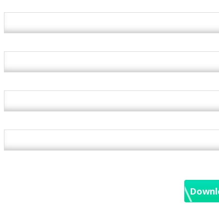
E-Mail *
Vorname *
Nachname *
Unternehmen *
Sie dürfen mir E-Mails senden
*
Downlo